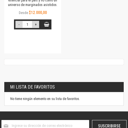
esencial para el país y no como un
universo de marginados asistidos.
$12.000,00
Desde
-
+
MI LISTA DE FAVORITOS
No tiene ningún elemento en su lista de favoritos.
Suscríbase
SUSCRIBIRSE
al