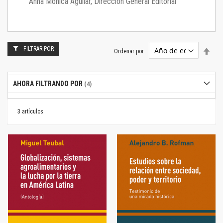
Anna Mónica Aguilar, Dirección General Editorial
FILTRAR POR
Estab
Ordenar por
dire
desc
AHORA FILTRANDO POR
3
artículos