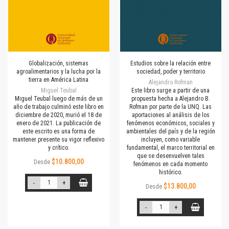
Globalización, sistemas
Estudios sobre la relación entre
agroalimentarios y la lucha por la
sociedad, poder y territorio
tierra en América Latina
Alejandro Rofman
Miguel Teubal
Este libro surge a partir de una
Miguel Teubal luego de más de un
propuesta hecha a Alejandro B.
año de trabajo culminó este libro en
Rofman por parte de la UNQ. Las
diciembre de 2020, murió el 18 de
aportaciones al análisis de los
enero de 2021. La publicación de
fenómenos económicos, sociales y
este escrito es una forma de
ambientales del país y de la región
mantener presente su vigor reflexivo
incluyen, como variable
y crítico.
fundamental, el marco territorial en
que se desenvuelven tales
$10.800,00
Desde
fenómenos en cada momento
histórico.
-
+
$13.800,00
Desde
-
+