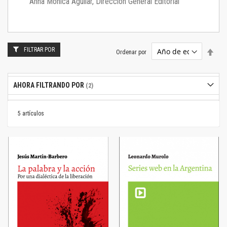
Anna Mónica Aguilar, Dirección General Editorial
FILTRAR POR
Estab
Ordenar por
dire
desc
AHORA FILTRANDO POR
5
artículos