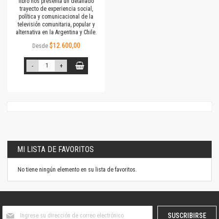
libro nos presenta un detallado
trayecto de experiencia social,
política y comunicacional de la
televisión comunitaria, popular y
alternativa en la Argentina y Chile.
$12.600,00
Desde
-
+
MI LISTA DE FAVORITOS
No tiene ningún elemento en su lista de favoritos.
Suscríbase
SUSCRIBIRSE
al