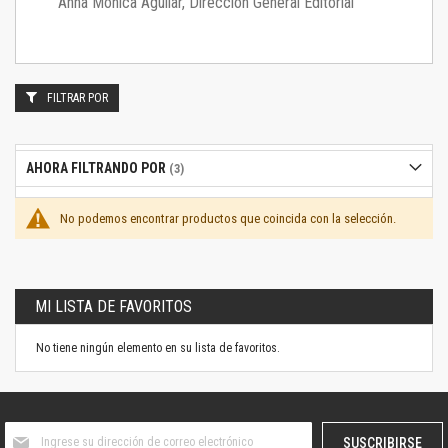
Anna Mónica Aguilar, Dirección General Editorial
FILTRAR POR
AHORA FILTRANDO POR
No podemos encontrar productos que coincida con la selección.
MI LISTA DE FAVORITOS
No tiene ningún elemento en su lista de favoritos.
Suscríbase
SUSCRIBIRSE
al