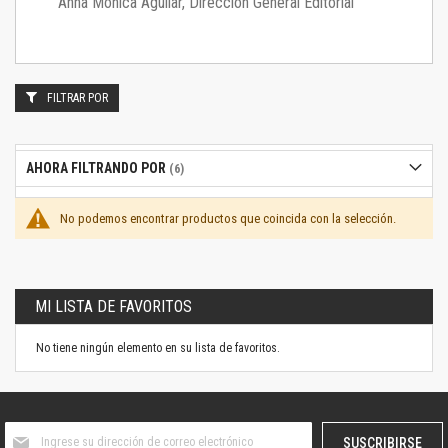
Anna Mónica Aguilar, Dirección General Editorial
FILTRAR POR
AHORA FILTRANDO POR
No podemos encontrar productos que coincida con la selección.
MI LISTA DE FAVORITOS
No tiene ningún elemento en su lista de favoritos.
Suscríbase
SUSCRIBIRSE
al