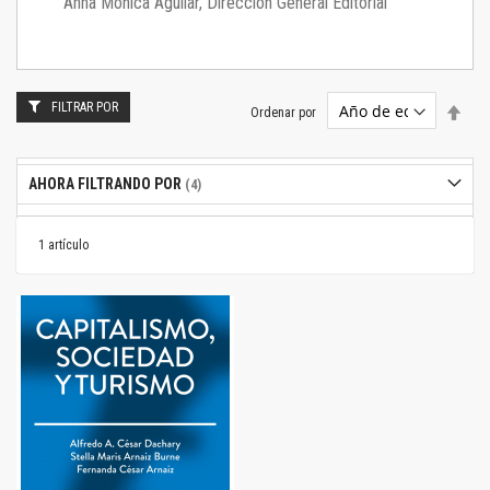
Anna Mónica Aguilar, Dirección General Editorial
FILTRAR POR
Estab
Ordenar por
dire
desc
AHORA FILTRANDO POR
1
artículo