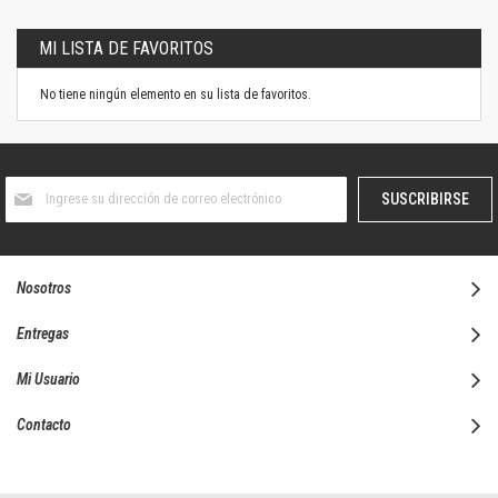
MI LISTA DE FAVORITOS
No tiene ningún elemento en su lista de favoritos.
Suscríbase
SUSCRIBIRSE
al
boletín
informativo:
Nosotros
Entregas
Mi Usuario
Contacto