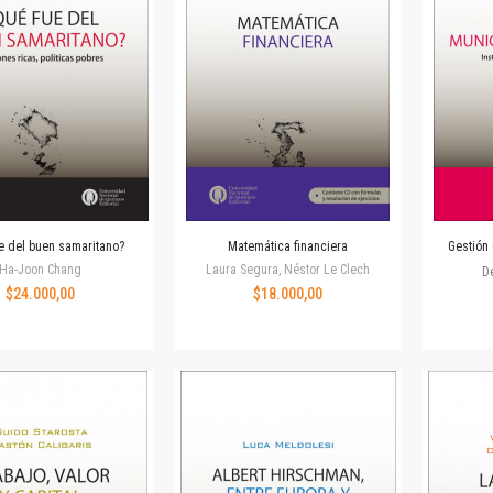
Revista de Ciencias Sociales. Segunda época
Fondo editorial
Biomedicina
Coediciones
Jornadas académicas
La ideología argentina
Libros de arte
Otros títulos
Textos para la enseñanza universitaria
e del buen samaritano?
Matemática financiera
Gestión 
Intersecciones
Ha-Joon Chang
Laura Segura, Néstor Le Clech
D
Convergencia. Entre memoria y sociedad
$24.000,00
$18.000,00
Filosofía y ciencia
Política
Serie Clásica
Serie Contemporánea
Unidad de Publicaciones del Departamento de Ciencia y Tecnología
Colecciones
Universidad Virtual de Quilmes