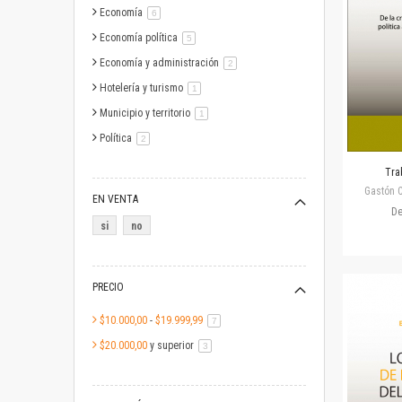
Economía
artículo
6
Economía política
artículo
5
Economía y administración
artículo
2
Hotelería y turismo
artículo
1
Municipio y territorio
artículo
1
Política
artículo
2
Trab
Gastón C
EN VENTA
D
si
no
PRECIO
$10.000,00
-
$19.999,99
artículo
7
$20.000,00
y superior
artículo
3