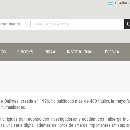
ESPAÑOL
Administración y economía
TODAS
Publicaciones
OGO
E-BOOKS
RIDAA
INSTITUCIONAL
PRENSA
Editorial
Colecciones
Administración y economía
Coedición UNQ / Clacso
Coedición UNQ / UNC
Comunicación y cultura
Crímenes y violencias
 de Quilmes, creada en 1996, ha publicado más de 400 títulos, la mayor
Cuadernos universitarios
 y humanidades.
Derechos humanos
Ediciones especiales
 dirigidas por reconocidos investigadores y académicos-, alberga títul
Géneros
s, una serie digital, además de libros de arte de importantes artistas ar