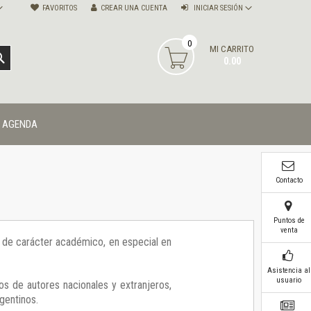
FAVORITOS
CREAR UNA CUENTA
INICIAR SESIÓN
0
MI CARRITO
BUSCAR
0.00
AGENDA
Contacto
Puntos de
venta
ía de carácter académico, en especial en
Asistencia al
usuario
os de autores nacionales y extranjeros,
gentinos.