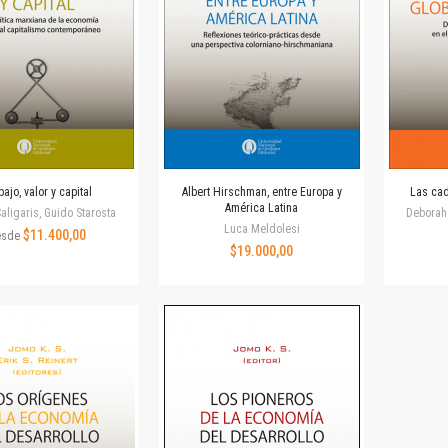
Colecciones
Ideas de Educación Virtual
Unidad de Publicaciones del Departamento de Economía y Administración
Colecciones
Otros títulos
Economía y Gestión
Economía y Sociedad
Series
ajo, valor y capital
Albert Hirschman, entre Europa y
Las cad
América Latina
Investigación
aligaris, Guido Starosta
Deborah 
Luca Meldolesi
Unidad de Publicaciones del Departamento de Ciencias Sociales
$11.400,00
esde
$19.000,00
Series
Encuentros
Investigación
Tesis Grado
Tesis Posgrado
Cursos
Experiencias
Escuela de Artes