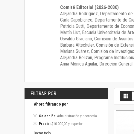
Comité Editorial (2026-2030)
Alejandra Rodríguez
, Departamento de 
Carla Capobianco
, Departamento de Cie
Patricia Gutti
, Departamento de Econom
Martín Liut
, Escuela Universitaria de Art
Osvaldo Graciano
, Comisión de Asunto
Bárbara Altschuler
, Comisión de Extensi
Mariana Suárez
, Comisión de Investigac
Alejandra Belizan, Programa Instituciona
Anna Mónica Aguilar, Dirección General E
FILTRAR POR
V
Gril
c
Ahora filtrando por
Eliminar
Colección
Administración y economía
este
Eliminar
Precio
$10.000,00 y superior
artículo
este
artículo
Borrar todo