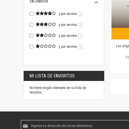
VALORACIÓN
y por encima
0
y por encima
0
y por encima
0
Los oríg
y por encima
0
D
MI LISTA DE FAVORITOS
No tiene ningún elemento en su lista de
favoritos.
Suscríbase
al