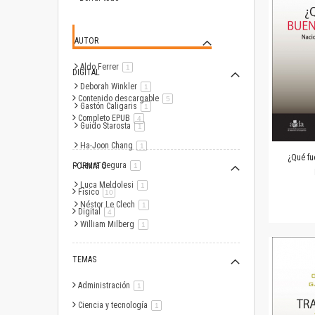
AUTOR
Aldo Ferrer
artículo
1
DIGITAL
Deborah Winkler
artículo
1
Contenido descargable
artículo
5
Gastón Caligaris
artículo
1
Completo EPUB
artículo
4
Guido Starosta
artículo
1
Ha-Joon Chang
artículo
1
¿Qué fu
Laura Segura
FORMATO
artículo
1
Luca Meldolesi
artículo
1
Físico
artículo
10
Néstor Le Clech
artículo
1
Digital
artículo
4
William Milberg
artículo
1
TEMAS
Administración
artículo
1
Ciencia y tecnología
artículo
1