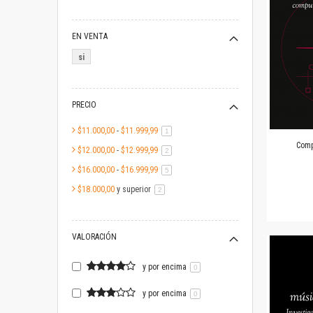
EN VENTA
si
PRECIO
$11.000,00
-
$11.999,99
artículo
1
Comp
$12.000,00
-
$12.999,99
artículo
2
$16.000,00
-
$16.999,99
artículo
5
$18.000,00
y superior
artículo
2
VALORACIÓN
y por encima
0
y por encima
0