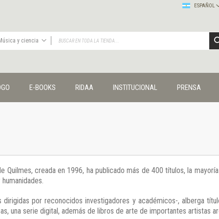
ESPAÑOL
Música y ciencia
TODAS
Publicaciones
OGO
E-BOOKS
RIDAA
INSTITUCIONAL
PRENSA
Editorial
Colecciones
Administración y economía
Coedición UNQ / Clacso
Coedición UNQ / UNC
Comunicación y cultura
Crímenes y violencias
 de Quilmes, creada en 1996, ha publicado más de 400 títulos, la mayor
Cuadernos universitarios
 y humanidades.
Derechos humanos
Ediciones especiales
 dirigidas por reconocidos investigadores y académicos-, alberga títul
Géneros
s, una serie digital, además de libros de arte de importantes artistas ar