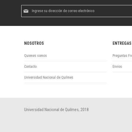
Suscríbase
al
boletín
informativo:
NOSOTROS
ENTREGAS
Quienes somos
Preguntas Fr
Contacto
Envios
Universidad Nacional de Quilmes
Universidad Nacional de Quilmes, 2018