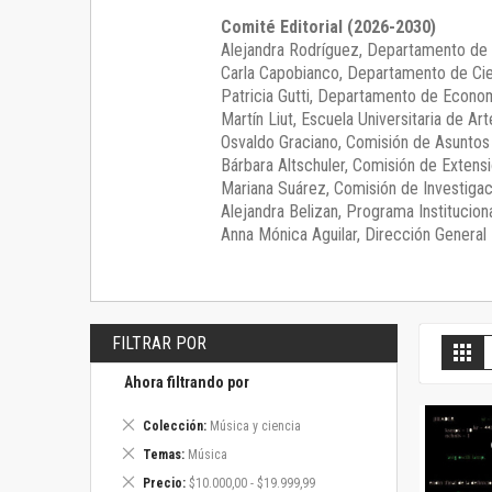
Comité Editorial (2026-2030)
Alejandra Rodríguez
, Departamento de 
Carla Capobianco
, Departamento de Cie
Patricia Gutti
, Departamento de Econom
Martín Liut
, Escuela Universitaria de Art
Osvaldo Graciano
, Comisión de Asunto
Bárbara Altschuler
, Comisión de Extensi
Mariana Suárez
, Comisión de Investigac
Alejandra Belizan, Programa Instituciona
Anna Mónica Aguilar, Dirección General E
FILTRAR POR
V
Gril
c
Ahora filtrando por
Eliminar
Colección
Música y ciencia
este
Eliminar
Temas
Música
artículo
este
Eliminar
Precio
$10.000,00 - $19.999,99
artículo