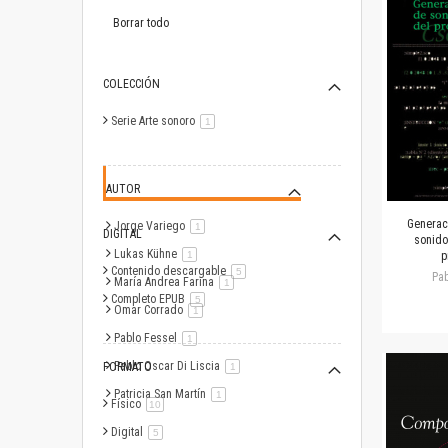
este
artículo
Borrar todo
COLECCIÓN
Serie Arte sonoro
artículo
1
AUTOR
Generac
Jorge Variego
artículo
1
DIGITAL
sonido
Lukas Kühne
artículo
1
p
Contenido descargable
artículo
5
Pab
María Andrea Farina
artículo
1
Completo EPUB
artículo
5
Omar Corrado
artículo
1
Pablo Fessel
artículo
1
Pablo Oscar Di Liscia
FORMATO
artículo
1
Patricia San Martín
artículo
1
Físico
artículo
10
Digital
artículo
5