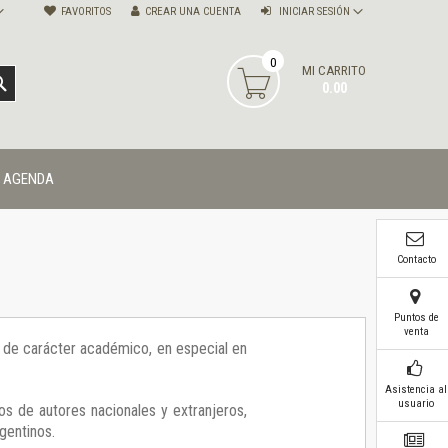
FAVORITOS
CREAR UNA CUENTA
INICIAR SESIÓN
0
MI CARRITO
BUSCAR
0.00
AGENDA
Contacto
Puntos de
venta
ía de carácter académico, en especial en
Asistencia al
usuario
os de autores nacionales y extranjeros,
gentinos.