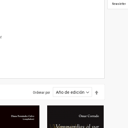
Newsletter
or
Establecer
Ordenar por
dirección
descendente