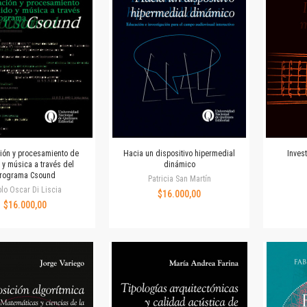
Revista de Ciencias Sociales. Segunda época
Fondo editorial
Biomedicina
Coediciones
Jornadas académicas
La ideología argentina
Libros de arte
Otros títulos
Textos para la enseñanza universitaria
ión y procesamiento de
Hacia un dispositivo hipermedial
Inves
Intersecciones
 y música a través del
dinámico
rograma Csound
Convergencia. Entre memoria y sociedad
Patricia San Martín
lo Oscar Di Liscia
Filosofía y ciencia
$16.000,00
$16.000,00
Política
Serie Clásica
Serie Contemporánea
Unidad de Publicaciones del Departamento de Ciencia y Tecnología
Colecciones
Universidad Virtual de Quilmes