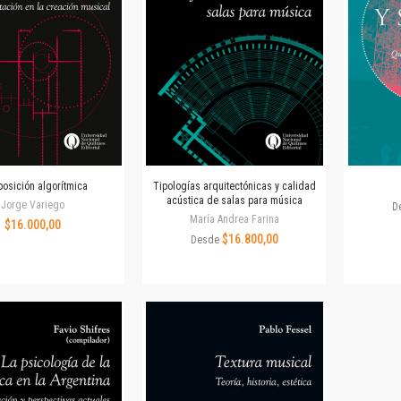
Colecciones
Ideas de Educación Virtual
Unidad de Publicaciones del Departamento de Economía y Administración
Colecciones
Otros títulos
Economía y Gestión
Economía y Sociedad
Series
osición algorítmica
Tipologías arquitectónicas y calidad
Investigación
acústica de salas para música
Jorge Variego
D
Unidad de Publicaciones del Departamento de Ciencias Sociales
María Andrea Farina
$16.000,00
Series
$16.800,00
Desde
Encuentros
Investigación
Tesis Grado
Tesis Posgrado
Cursos
Experiencias
Escuela de Artes