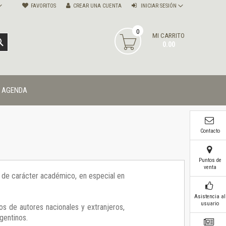
FAVORITOS
CREAR UNA CUENTA
INICIAR SESIÓN
0
MI CARRITO
BUSCAR
0.00
AGENDA
Contacto
Puntos de
venta
ía de carácter académico, en especial en
Asistencia al
usuario
os de autores nacionales y extranjeros,
gentinos.