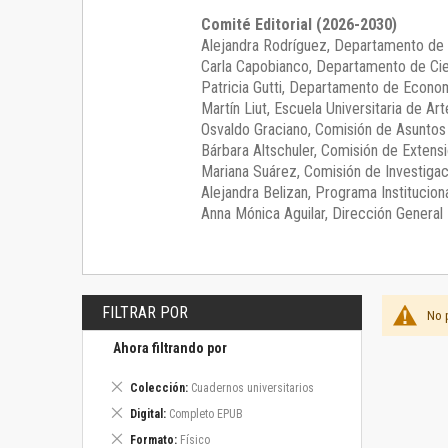
Comité Editorial (2026-2030)
Alejandra Rodríguez
, Departamento de 
Carla Capobianco
, Departamento de Cie
Patricia Gutti
, Departamento de Econom
Martín Liut
, Escuela Universitaria de Art
Osvaldo Graciano
, Comisión de Asunto
Bárbara Altschuler
, Comisión de Extensi
Mariana Suárez
, Comisión de Investigac
Alejandra Belizan, Programa Instituciona
Anna Mónica Aguilar, Dirección General E
FILTRAR POR
No 
Ahora filtrando por
Eliminar
Colección
Cuadernos universitarios
este
Eliminar
Digital
Completo EPUB
artículo
este
Eliminar
Formato
Físico
artículo