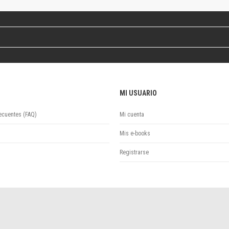
Colecciones
Ideas de Educación Virtual
Unidad de Publicaciones del Departamento de Economía y Administración
Colecciones
Otros títulos
Economía y Gestión
Economía y Sociedad
MI USUARIO
Series
Investigación
ecuentes (FAQ)
Mi cuenta
Unidad de Publicaciones del Departamento de Ciencias Sociales
Series
Mis e-books
Encuentros
Registrarse
Investigación
Tesis Grado
Tesis Posgrado
Cursos
Experiencias
Escuela de Artes