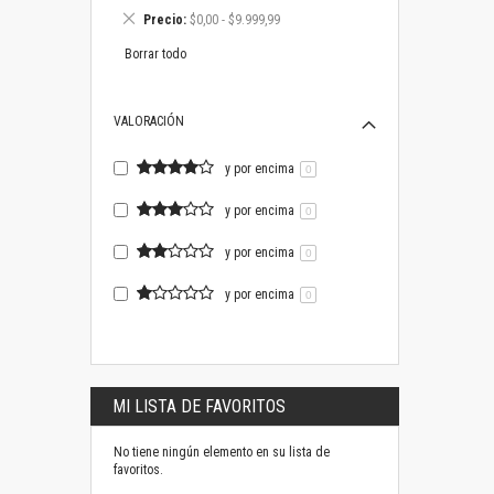
este
Eliminar
Precio
$0,00 - $9.999,99
artículo
este
artículo
Borrar todo
VALORACIÓN
y por encima
0
y por encima
0
y por encima
0
y por encima
0
MI LISTA DE FAVORITOS
No tiene ningún elemento en su lista de
favoritos.