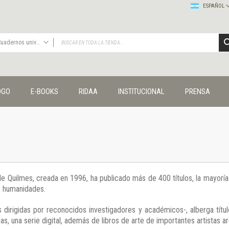
ESPAÑOL
Cuadernos universitarios
TODAS
Publicaciones
OGO
E-BOOKS
RIDAA
INSTITUCIONAL
PRENSA
Editorial
Colecciones
Administración y economía
Coedición UNQ / Clacso
Coedición UNQ / UNC
Comunicación y cultura
Crímenes y violencias
 de Quilmes, creada en 1996, ha publicado más de 400 títulos, la mayor
Cuadernos universitarios
 y humanidades.
Derechos humanos
Ediciones especiales
 dirigidas por reconocidos investigadores y académicos-, alberga títul
Géneros
s, una serie digital, además de libros de arte de importantes artistas ar