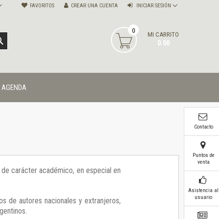
FAVORITOS
CREAR UNA CUENTA
INICIAR SESIÓN
0
MI CARRITO
BUSCAR
0.00
AGENDA
Contacto
Puntos de
venta
ía de carácter académico, en especial en
Asistencia al
usuario
os de autores nacionales y extranjeros,
gentinos.