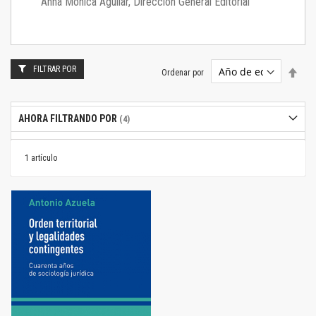
Anna Mónica Aguilar, Dirección General Editorial
FILTRAR POR
Estab
Ordenar por
dire
desc
AHORA FILTRANDO POR
1
artículo