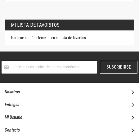
MI LISTA DE FAVORITOS
No tiene ningún elemento en su lista de favoritos.
Suscríbase
SUSCRIBIRSE
al
boletín
informativo:
Nosotros
Entregas
Mi Usuario
Contacto