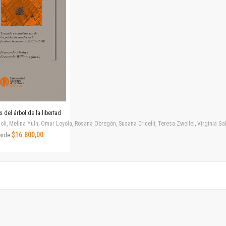
Revista de Ciencias Sociales. Segunda época
Fondo editorial
Biomedicina
Coediciones
Jornadas académicas
La ideología argentina
Libros de arte
Otros títulos
Textos para la enseñanza universitaria
s del árbol de la libertad
Intersecciones
ioli, Melina Yuln, Omar Loyola, Rosana Obregón, Susana Cricelli, Teresa Zweifel, Virginia Ga
Convergencia. Entre memoria y sociedad
$16.800,00
esde
Filosofía y ciencia
Política
Serie Clásica
Serie Contemporánea
Unidad de Publicaciones del Departamento de Ciencia y Tecnología
Colecciones
Universidad Virtual de Quilmes