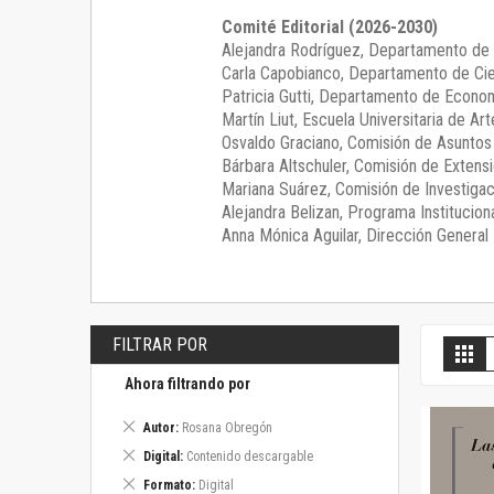
Comité Editorial (2026-2030)
Alejandra Rodríguez
, Departamento de 
Carla Capobianco
, Departamento de Cie
Patricia Gutti
, Departamento de Econom
Martín Liut
, Escuela Universitaria de Art
Osvaldo Graciano
, Comisión de Asunto
Bárbara Altschuler
, Comisión de Extensi
Mariana Suárez
, Comisión de Investigac
Alejandra Belizan, Programa Instituciona
Anna Mónica Aguilar, Dirección General E
FILTRAR POR
V
Gril
c
Ahora filtrando por
Eliminar
Autor
Rosana Obregón
este
Eliminar
Digital
Contenido descargable
artículo
este
Eliminar
Formato
Digital
artículo