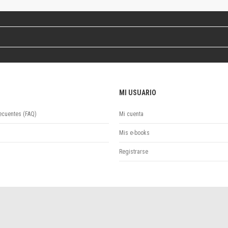
Colecciones
Ideas de Educación Virtual
Unidad de Publicaciones del Departamento de Economía y Administración
Colecciones
Otros títulos
Economía y Gestión
Economía y Sociedad
MI USUARIO
Series
Investigación
ecuentes (FAQ)
Mi cuenta
Unidad de Publicaciones del Departamento de Ciencias Sociales
Series
Mis e-books
Encuentros
Registrarse
Investigación
Tesis Grado
Tesis Posgrado
Cursos
Experiencias
Escuela de Artes