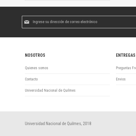
Suscríbase
al
boletín
informativo:
NOSOTROS
ENTREGAS
Quienes somos
Preguntas Fr
Contacto
Envios
Universidad Nacional de Quilmes
Universidad Nacional de Quilmes, 2018