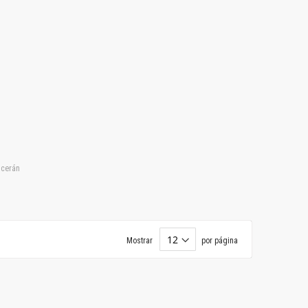
lcerán
Mostrar
por página