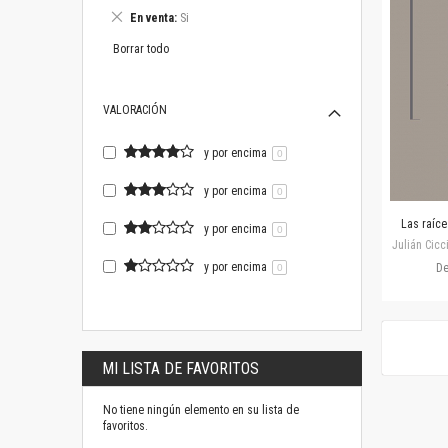
este
Eliminar
En venta
Si
artículo
este
artículo
Borrar todo
VALORACIÓN
y por encima
0
y por encima
0
Las raíce
y por encima
0
Julián Cicc
y por encima
D
0
MI LISTA DE FAVORITOS
No tiene ningún elemento en su lista de
favoritos.