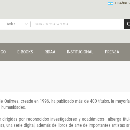
ESPAÑOL
Todas
TODAS
Publicaciones
OGO
E-BOOKS
RIDAA
INSTITUCIONAL
PRENSA
Editorial
Colecciones
Administración y economía
Coedición UNQ / Clacso
Coedición UNQ / UNC
Comunicación y cultura
Crímenes y violencias
 de Quilmes, creada en 1996, ha publicado más de 400 títulos, la mayor
Cuadernos universitarios
 y humanidades.
Derechos humanos
Ediciones especiales
 dirigidas por reconocidos investigadores y académicos-, alberga títul
Géneros
s, una serie digital, además de libros de arte de importantes artistas ar