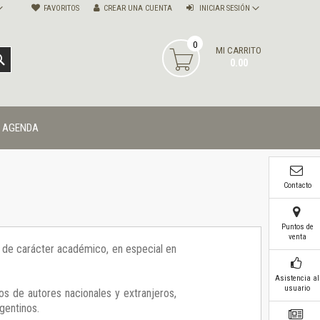
FAVORITOS
CREAR UNA CUENTA
INICIAR SESIÓN
0
MI CARRITO
BUSCAR
0.00
AGENDA
Contacto
Puntos de
venta
ía de carácter académico, en especial en
Asistencia al
usuario
os de autores nacionales y extranjeros,
gentinos.