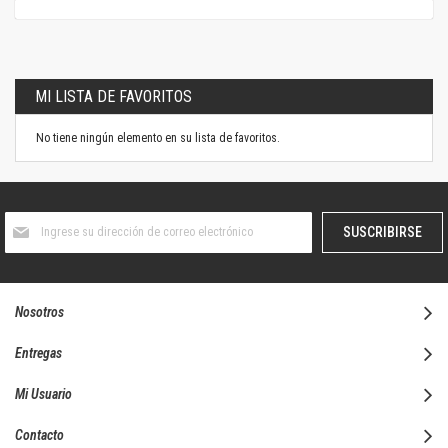
MI LISTA DE FAVORITOS
No tiene ningún elemento en su lista de favoritos.
Suscríbase
SUSCRIBIRSE
al
boletín
informativo:
Nosotros
Entregas
Mi Usuario
Contacto