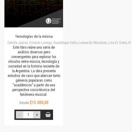
Tecnologías de la música
Camila Juárez, Ernesto Lavega, Guadalupe Gallo, Leonardo Waisman, Lisa Di Cione, M
Este libro reúne una serie de
análisis diversos pero
convergentes para explorar los
vínculos entre música, tecnología y
sociedad en la historia reciente de
la Argentina. La obra presenta
estudios de caso que abarcan tanto
géneros populares como
“académicos” a partir de una
perspectiva socio-técnica del
fenómeno musical.
$15.000,00
Desde
-
+