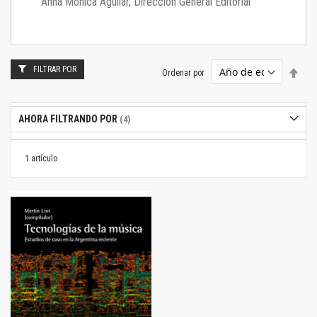
Anna Mónica Aguilar, Dirección General Editorial
FILTRAR POR
Estab
Ordenar por
dire
desc
AHORA FILTRANDO POR
1
artículo