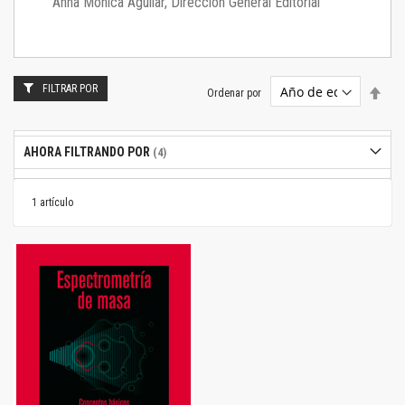
Anna Mónica Aguilar, Dirección General Editorial
FILTRAR POR
Estab
Ordenar por
dire
desc
AHORA FILTRANDO POR
1
artículo