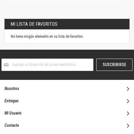
MI LISTA DE FAVORITOS
No tiene ningún elemento en su lista de favoritos.
Suscríbase
SUSCRIBIRSE
al
boletín
informativo:
Nosotros
Entregas
Mi Usuario
Contacto