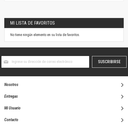
MI LISTA DE FAVORITOS
No tiene ningún elemento en su lista de favoritos.
Suscríbase
SUSCRIBIRSE
al
boletín
informativo:
Nosotros
Entregas
Mi Usuario
Contacto