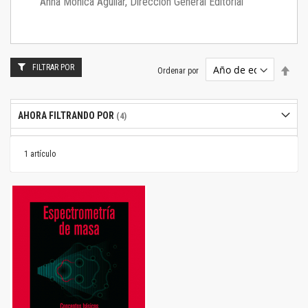
Anna Mónica Aguilar, Dirección General Editorial
FILTRAR POR
Estab
Ordenar por
dire
desc
AHORA FILTRANDO POR
1
artículo