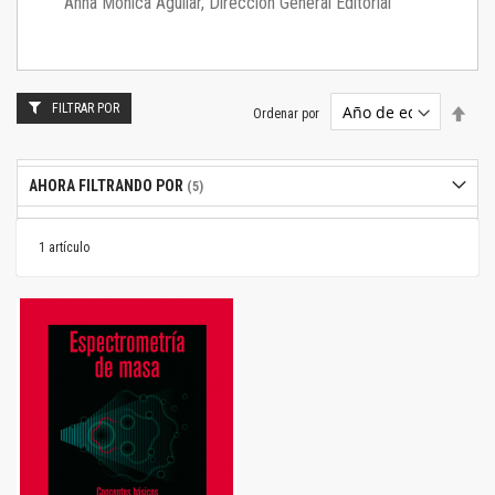
Anna Mónica Aguilar, Dirección General Editorial
FILTRAR POR
Estab
Ordenar por
dire
desc
AHORA FILTRANDO POR
1
artículo