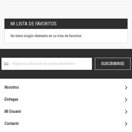
MI LISTA DE FAVORITOS
No tiene ningún elemento en su lista de favoritos.
Suscríbase
SUSCRIBIRSE
al
boletín
informativo:
Nosotros
Entregas
Mi Usuario
Contacto