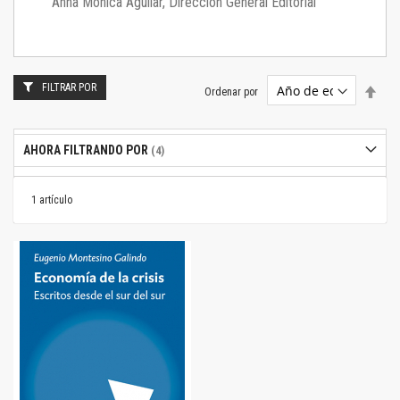
Anna Mónica Aguilar, Dirección General Editorial
FILTRAR POR
Estab
Ordenar por
dire
desc
AHORA FILTRANDO POR
1
artículo