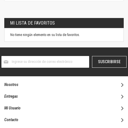
MI LISTA DE FAVORITOS
No tiene ningún elemento en su lista de favoritos.
Suscríbase
SUSCRIBIRSE
al
boletín
informativo:
Nosotros
Entregas
Mi Usuario
Contacto