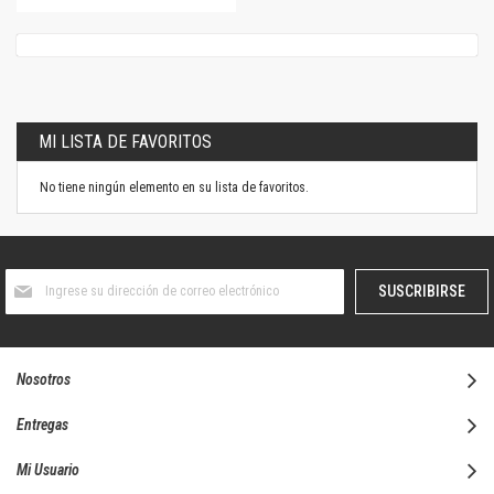
MI LISTA DE FAVORITOS
No tiene ningún elemento en su lista de favoritos.
Suscríbase
SUSCRIBIRSE
al
boletín
informativo:
Nosotros
Entregas
Mi Usuario