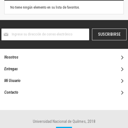
No tiene ningún elemento en su lista de favoritos.
Suscríbase
SUSCRIBIRSE
al
boletín
informativo:
Nosotros
Entregas
Mi Usuario
Contacto
Universidad Nacional de Quilmes, 2018