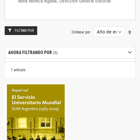
Anna Mónica Aguilar, Dirección General Editorial
FILTRAR POR
Estab
Ordenar por
dire
desc
AHORA FILTRANDO POR
1
artículo