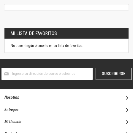
MI LISTA DE FAVORITOS
No tiene ningún elemento en su lista de favoritos.
Suscríbase
SUSCRIBIRSE
al
boletín
informativo:
Nosotros
Entregas
Mi Usuario