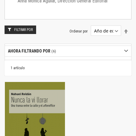
Anna Mónica Aguilar, Dirección General Editorial
FILTRAR POR
Estab
Ordenar por
dire
desc
AHORA FILTRANDO POR
1
artículo