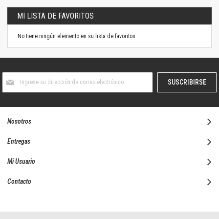
MI LISTA DE FAVORITOS
No tiene ningún elemento en su lista de favoritos.
Suscríbase
SUSCRIBIRSE
al
boletín
informativo:
Nosotros
Entregas
Mi Usuario
Contacto