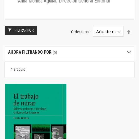
Anna Mónica Aguilar, Dirección General Editorial
FILTRAR POR
Estab
Ordenar por
dire
desc
AHORA FILTRANDO POR
1
artículo