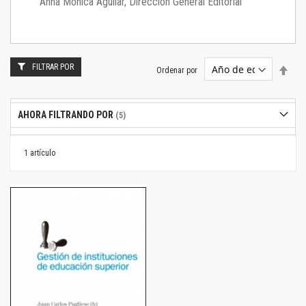
Anna Mónica Aguilar, Dirección General Editorial
FILTRAR POR
Estab
Ordenar por
dire
desc
AHORA FILTRANDO POR
1
artículo