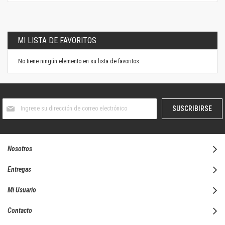
MI LISTA DE FAVORITOS
No tiene ningún elemento en su lista de favoritos.
Suscríbase
SUSCRIBIRSE
al
boletín
informativo:
Nosotros
Entregas
Mi Usuario
Contacto