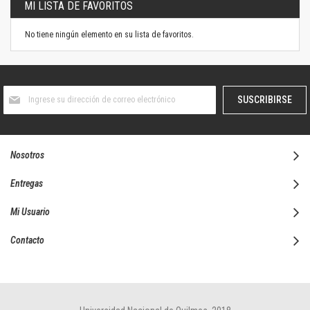
MI LISTA DE FAVORITOS
No tiene ningún elemento en su lista de favoritos.
Suscríbase
SUSCRIBIRSE
al
boletín
informativo:
Nosotros
Entregas
Mi Usuario
Contacto