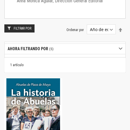
Anna Mónica Aguilar, Dirección General Editorial
FILTRAR POR
Estab
Ordenar por
dire
desc
AHORA FILTRANDO POR
1
artículo