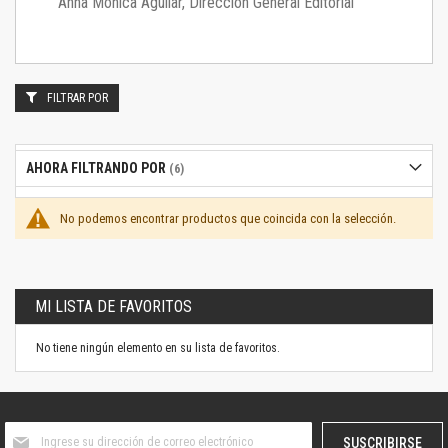
Anna Mónica Aguilar, Dirección General Editorial
FILTRAR POR
AHORA FILTRANDO POR
No podemos encontrar productos que coincida con la selección.
MI LISTA DE FAVORITOS
No tiene ningún elemento en su lista de favoritos.
Suscríbase
SUSCRIBIRSE
al