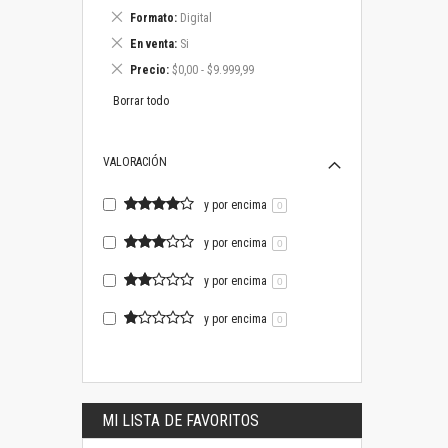
este
Eliminar
Formato
Digital
artículo
este
Eliminar
En venta
Si
artículo
este
Eliminar
Precio
$0,00 - $9.999,99
artículo
este
artículo
Borrar todo
VALORACIÓN
y por encima
0
y por encima
0
y por encima
0
y por encima
0
MI LISTA DE FAVORITOS