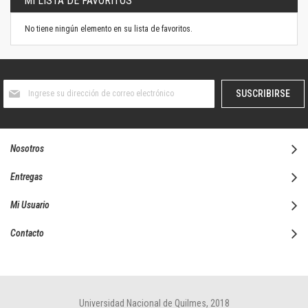
MI LISTA DE FAVORITOS
No tiene ningún elemento en su lista de favoritos.
Suscríbase
SUSCRIBIRSE
al
boletín
informativo:
Nosotros
Entregas
Mi Usuario
Contacto
Universidad Nacional de Quilmes, 2018