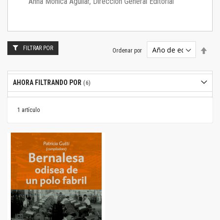
Anna Mónica Aguilar, Dirección General Editorial
FILTRAR POR
Estab
Ordenar por
dire
desc
AHORA FILTRANDO POR
1
artículo