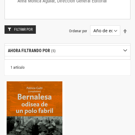
Anna Mónica Aguilar, Dirección General Editorial
FILTRAR POR
Estab
Ordenar por
dire
desc
AHORA FILTRANDO POR
1
artículo