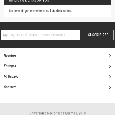
MI LISTA DE FAVORITOS
No tiene ningún elemento en su lista de favoritos.
Suscríbase
SUSCRIBIRSE
al
boletín
informativo:
Nosotros
Entregas
Mi Usuario
Contacto
Universidad Nacional de Quilmes, 2018