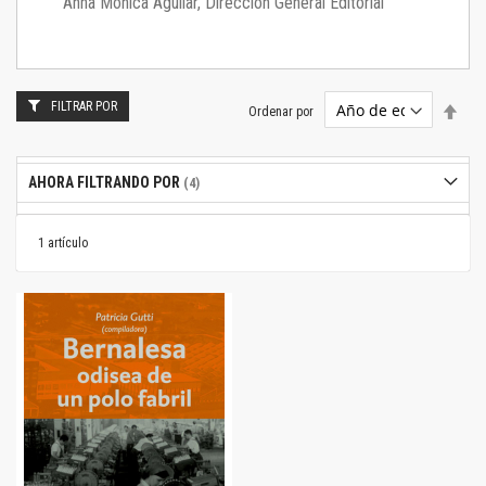
Anna Mónica Aguilar, Dirección General Editorial
FILTRAR POR
Estab
Ordenar por
dire
desc
AHORA FILTRANDO POR
1
artículo