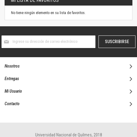
MI LISTA DE FAVORITOS
No tiene ningún elemento en su lista de favoritos.
Suscríbase
SUSCRIBIRSE
al
boletín
informativo:
Nosotros
Entregas
Mi Usuario
Contacto
Universidad Nacional de Quilmes, 2018