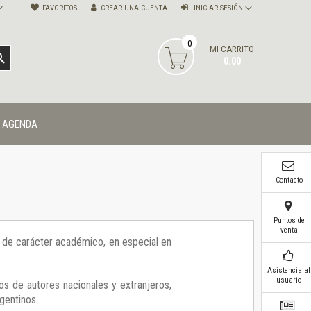
FAVORITOS
CREAR UNA CUENTA
INICIAR SESIÓN
0
MI CARRITO
BUSCAR
0.00
AGENDA
Contacto
Puntos de
venta
ía de carácter académico, en especial en
Asistencia al
usuario
os de autores nacionales y extranjeros,
gentinos.