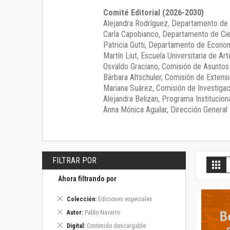
Comité Editorial (2026-2030)
Alejandra Rodríguez
, Departamento de 
Carla Capobianco
, Departamento de Cie
Patricia Gutti
, Departamento de Econom
Martín Liut
, Escuela Universitaria de Art
Osvaldo Graciano
, Comisión de Asunto
Bárbara Altschuler
, Comisión de Extensi
Mariana Suárez
, Comisión de Investigac
Alejandra Belizan, Programa Instituciona
Anna Mónica Aguilar, Dirección General E
FILTRAR POR
V
Gril
c
Ahora filtrando por
Eliminar
Colección
Ediciones especiales
este
Eliminar
Autor
Pablo Navarro
artículo
este
Eliminar
Digital
Contenido descargable
artículo