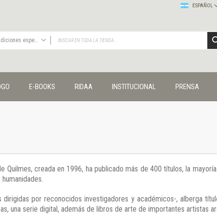
ESPAÑOL
Ediciones especiales
TODAS
Publicaciones
OGO
E-BOOKS
RIDAA
INSTITUCIONAL
PRENSA
Editorial
Colecciones
Administración y economía
Coedición UNQ / Clacso
Coedición UNQ / UNC
Comunicación y cultura
Crímenes y violencias
 de Quilmes, creada en 1996, ha publicado más de 400 títulos, la mayor
Cuadernos universitarios
 y humanidades.
Derechos humanos
Ediciones especiales
 dirigidas por reconocidos investigadores y académicos-, alberga títul
Géneros
s, una serie digital, además de libros de arte de importantes artistas ar