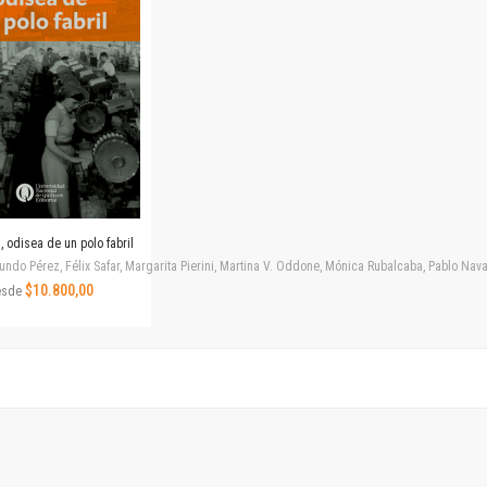
Revista de Ciencias Sociales. Segunda época
Fondo editorial
Biomedicina
Coediciones
Jornadas académicas
La ideología argentina
Libros de arte
Otros títulos
Textos para la enseñanza universitaria
 odisea de un polo fabril
Intersecciones
ndo Pérez, Félix Safar, Margarita Pierini, Martina V. Oddone, Mónica Rubalcaba, Pablo Navar
Convergencia. Entre memoria y sociedad
$10.800,00
esde
Filosofía y ciencia
Política
Serie Clásica
Serie Contemporánea
Unidad de Publicaciones del Departamento de Ciencia y Tecnología
Colecciones
Universidad Virtual de Quilmes