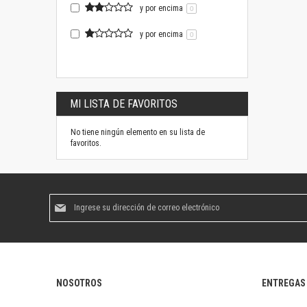
y por encima
0
y por encima
0
MI LISTA DE FAVORITOS
No tiene ningún elemento en su lista de
favoritos.
Suscríbase
al
boletín
informativo:
NOSOTROS
ENTREGAS