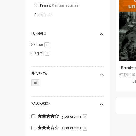
este
Eliminar
Temas
Ciencias sociales
artículo
este
artículo
Borrar todo
FORMATO
Físico
artículo
1
Digital
artículo
1
Bernalesa,
EN VENTA
Amaya, Facu
D
si
VALORACIÓN
y por encima
0
y por encima
0