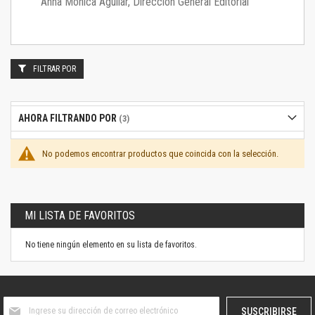
Anna Mónica Aguilar, Dirección General Editorial
FILTRAR POR
AHORA FILTRANDO POR
No podemos encontrar productos que coincida con la selección.
MI LISTA DE FAVORITOS
No tiene ningún elemento en su lista de favoritos.
Suscríbase
SUSCRIBIRSE
al