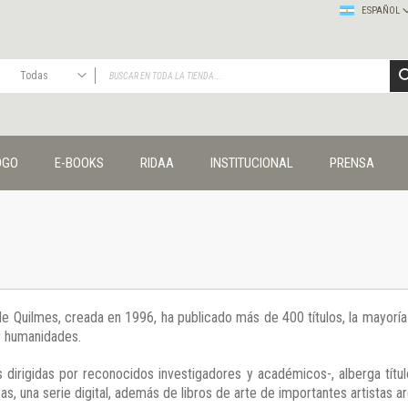
ESPAÑOL
Todas
TODAS
Publicaciones
OGO
E-BOOKS
RIDAA
INSTITUCIONAL
PRENSA
Editorial
Colecciones
Administración y economía
Coedición UNQ / Clacso
Coedición UNQ / UNC
Comunicación y cultura
Crímenes y violencias
 de Quilmes, creada en 1996, ha publicado más de 400 títulos, la mayor
Cuadernos universitarios
 y humanidades.
Derechos humanos
Ediciones especiales
 dirigidas por reconocidos investigadores y académicos-, alberga títul
Géneros
s, una serie digital, además de libros de arte de importantes artistas ar