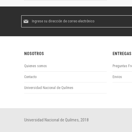
Suscríbase
al
boletín
informativo:
NOSOTROS
ENTREGAS
Quienes somos
Preguntas Fr
Contacto
Envios
Universidad Nacional de Quilmes
Universidad Nacional de Quilmes, 2018