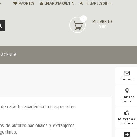
FAVORITOS
CREAR UNA CUENTA
INICIAR SESIÓN
0
MI CARRITO
BUSCAR
0.00
AGENDA
Contacto
Puntos de
venta
ía de carácter académico, en especial en
Asistencia al
usuario
os de autores nacionales y extranjeros,
gentinos.