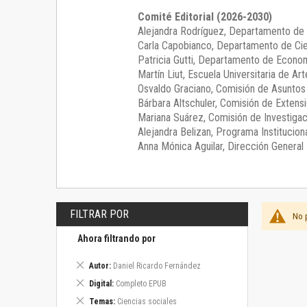
Comité Editorial (2026-2030)
Alejandra Rodríguez
, Departamento de 
Carla Capobianco
, Departamento de Cie
Patricia Gutti
, Departamento de Econom
Martín Liut
, Escuela Universitaria de Art
Osvaldo Graciano
, Comisión de Asunto
Bárbara Altschuler
, Comisión de Extensi
Mariana Suárez
, Comisión de Investigac
Alejandra Belizan, Programa Instituciona
Anna Mónica Aguilar, Dirección General E
FILTRAR POR
No 
Ahora filtrando por
Eliminar
Autor
Daniel Ricardo Fernández
este
Eliminar
Digital
Completo EPUB
artículo
este
Eliminar
Temas
Ciencias sociales
artículo