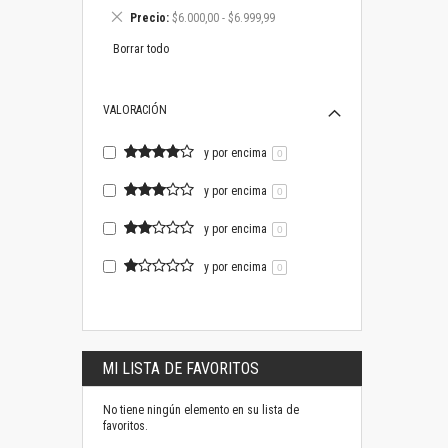
este
Eliminar
Precio
$6.000,00 - $6.999,99
artículo
este
artículo
Borrar todo
VALORACIÓN
y por encima
0
y por encima
0
y por encima
0
y por encima
0
MI LISTA DE FAVORITOS
No tiene ningún elemento en su lista de
favoritos.