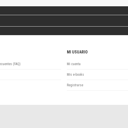
Colecciones
Ideas de Educación Virtual
Unidad de Publicaciones del Departamento de Economía y Administración
Colecciones
Otros títulos
Economía y Gestión
Economía y Sociedad
MI USUARIO
Series
Investigación
ecuentes (FAQ)
Mi cuenta
Unidad de Publicaciones del Departamento de Ciencias Sociales
Series
Mis e-books
Encuentros
Registrarse
Investigación
Tesis Grado
Tesis Posgrado
Cursos
Experiencias
Escuela de Artes