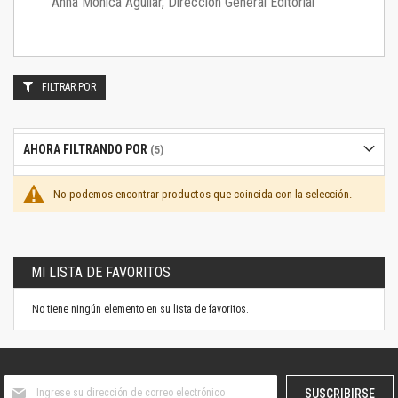
Anna Mónica Aguilar, Dirección General Editorial
FILTRAR POR
AHORA FILTRANDO POR
No podemos encontrar productos que coincida con la selección.
MI LISTA DE FAVORITOS
No tiene ningún elemento en su lista de favoritos.
Suscríbase
SUSCRIBIRSE
al