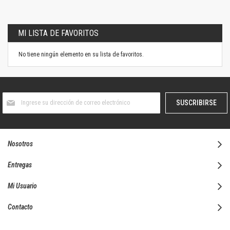
MI LISTA DE FAVORITOS
No tiene ningún elemento en su lista de favoritos.
Suscríbase
SUSCRIBIRSE
al
boletín
informativo:
Nosotros
Entregas
Mi Usuario
Contacto