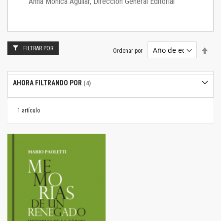
Anna Mónica Aguilar, Dirección General Editorial
FILTRAR POR
Estab
Ordenar por
dire
desc
AHORA FILTRANDO POR
1
artículo