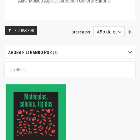
Anna Mónica Aguilar, Dirección General Editorial
FILTRAR POR
Estab
Ordenar por
dire
desc
AHORA FILTRANDO POR
1
artículo