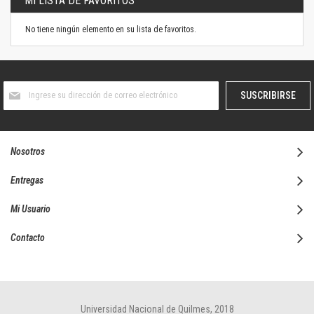
MI LISTA DE FAVORITOS
No tiene ningún elemento en su lista de favoritos.
Suscríbase
SUSCRIBIRSE
al
boletín
informativo:
Nosotros
Entregas
Mi Usuario
Contacto
Universidad Nacional de Quilmes, 2018