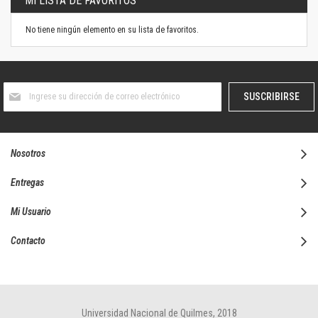
MI LISTA DE FAVORITOS
No tiene ningún elemento en su lista de favoritos.
Suscríbase
SUSCRIBIRSE
al
boletín
informativo:
Nosotros
Entregas
Mi Usuario
Contacto
Universidad Nacional de Quilmes, 2018