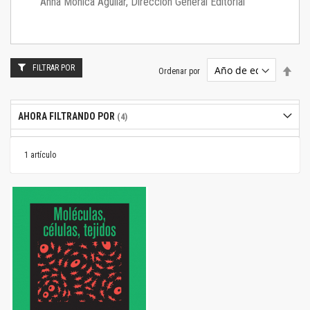
Anna Mónica Aguilar, Dirección General Editorial
FILTRAR POR
Estab
Ordenar por
dire
desc
AHORA FILTRANDO POR
1
artículo