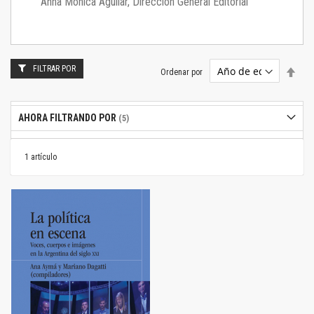
Anna Mónica Aguilar, Dirección General Editorial
FILTRAR POR
Estab
Ordenar por
dire
desc
AHORA FILTRANDO POR
1
artículo