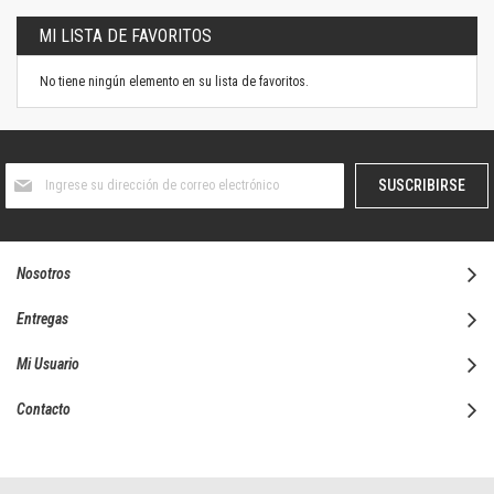
MI LISTA DE FAVORITOS
No tiene ningún elemento en su lista de favoritos.
Suscríbase
SUSCRIBIRSE
al
boletín
informativo:
Nosotros
Entregas
Mi Usuario
Contacto