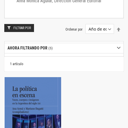
Anna Mónica Aguilar, Dirección General Editorial
FILTRAR POR
Estab
Ordenar por
dire
desc
AHORA FILTRANDO POR
1
artículo