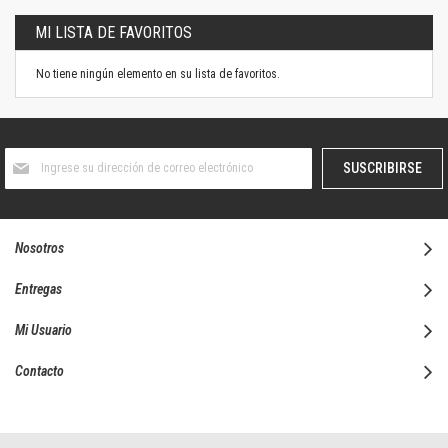
MI LISTA DE FAVORITOS
No tiene ningún elemento en su lista de favoritos.
Suscríbase
SUSCRIBIRSE
al
boletín
informativo:
Nosotros
Entregas
Mi Usuario
Contacto