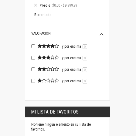
este
Eliminar
Precio
$0,00 - $9.999,99
artículo
este
artículo
Borrar todo
VALORACIÓN
y por encima
0
y por encima
0
y por encima
0
y por encima
0
MI LISTA DE FAVORITOS
No tiene ningún elemento en su lista de
favoritos.