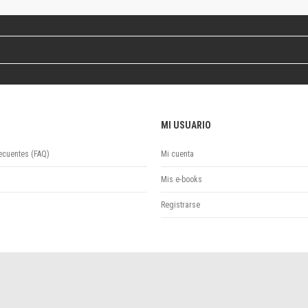
Colecciones
Ideas de Educación Virtual
Unidad de Publicaciones del Departamento de Economía y Administración
Colecciones
Otros títulos
Economía y Gestión
Economía y Sociedad
MI USUARIO
Series
Investigación
ecuentes (FAQ)
Mi cuenta
Unidad de Publicaciones del Departamento de Ciencias Sociales
Series
Mis e-books
Encuentros
Registrarse
Investigación
Tesis Grado
Tesis Posgrado
Cursos
Experiencias
Escuela de Artes