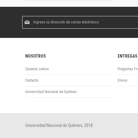
Suscríbase
al
boletín
informativo:
NOSOTROS
ENTREGAS
Quienes somos
Preguntas Fr
Contacto
Envios
Universidad Nacional de Quilmes
Universidad Nacional de Quilmes, 2018