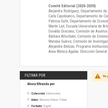
Comité Editorial (2026-2030)
Alejandra Rodríguez
, Departamento de 
Carla Capobianco
, Departamento de Cie
Patricia Gutti
, Departamento de Econom
Martín Liut
, Escuela Universitaria de Art
Osvaldo Graciano
, Comisión de Asunto
Bárbara Altschuler
, Comisión de Extensi
Mariana Suárez
, Comisión de Investigac
Alejandra Belizan, Programa Instituciona
Anna Mónica Aguilar, Dirección General E
FILTRAR POR
No 
Ahora filtrando por
Eliminar
Colección
Colecciones
este
Eliminar
Autor
Mariana Gómez Triben
artículo
este
Eliminar
Formato
Digital
artículo