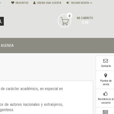
FAVORITOS
CREAR UNA CUENTA
INICIAR SESIÓN
0
MI CARRITO
BUSCAR
0.00
AGENDA
Contacto
Puntos de
venta
ía de carácter académico, en especial en
Asistencia al
usuario
os de autores nacionales y extranjeros,
gentinos.