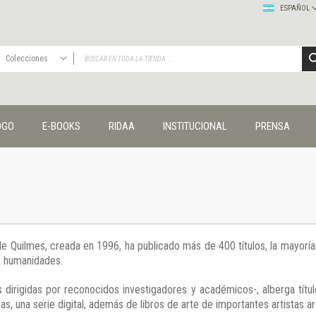
ESPAÑOL
Colecciones
TODAS
Publicaciones
OGO
E-BOOKS
RIDAA
INSTITUCIONAL
PRENSA
Editorial
Colecciones
Administración y economía
Coedición UNQ / Clacso
Coedición UNQ / UNC
Comunicación y cultura
Crímenes y violencias
 de Quilmes, creada en 1996, ha publicado más de 400 títulos, la mayor
Cuadernos universitarios
 y humanidades.
Derechos humanos
Ediciones especiales
 dirigidas por reconocidos investigadores y académicos-, alberga títul
Géneros
s, una serie digital, además de libros de arte de importantes artistas ar