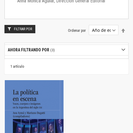
Anna Mónica Aguilar, Dirección General Editorial
FILTRAR POR
Estab
Ordenar por
dire
desc
AHORA FILTRANDO POR
1
artículo