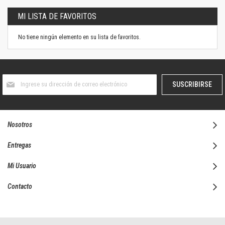
MI LISTA DE FAVORITOS
No tiene ningún elemento en su lista de favoritos.
Suscríbase
SUSCRIBIRSE
al
boletín
informativo:
Nosotros
Entregas
Mi Usuario
Contacto