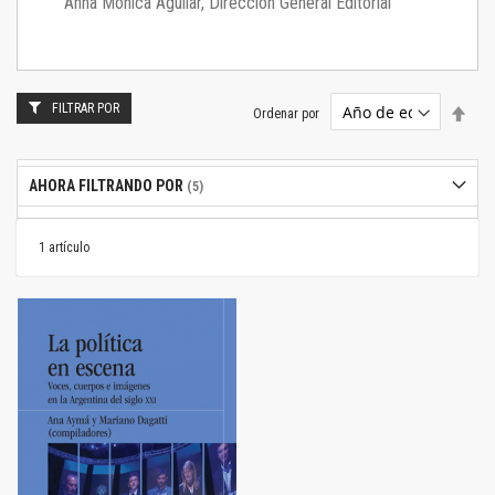
Anna Mónica Aguilar, Dirección General Editorial
FILTRAR POR
Estab
Ordenar por
dire
desc
AHORA FILTRANDO POR
1
artículo