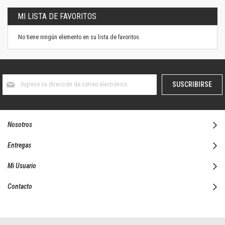
MI LISTA DE FAVORITOS
No tiene ningún elemento en su lista de favoritos.
Suscríbase
SUSCRIBIRSE
al
boletín
informativo:
Nosotros
Entregas
Mi Usuario
Contacto