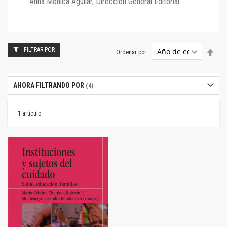
Anna Mónica Aguilar, Dirección General Editorial
FILTRAR POR
Estab
Ordenar por
dire
desc
AHORA FILTRANDO POR
1
artículo