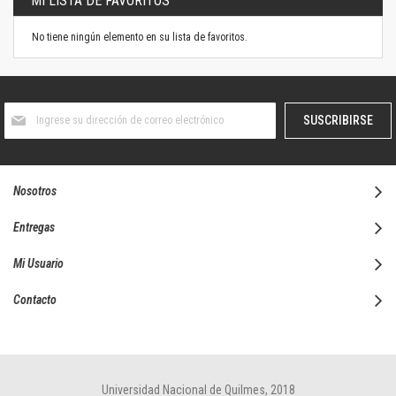
MI LISTA DE FAVORITOS
No tiene ningún elemento en su lista de favoritos.
Suscríbase
SUSCRIBIRSE
al
boletín
informativo:
Nosotros
Entregas
Mi Usuario
Contacto
Universidad Nacional de Quilmes, 2018