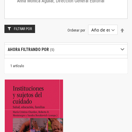
Anna Mónica Aguilar, Dirección General Editorial
FILTRAR POR
Estab
Ordenar por
dire
desc
AHORA FILTRANDO POR
1
artículo