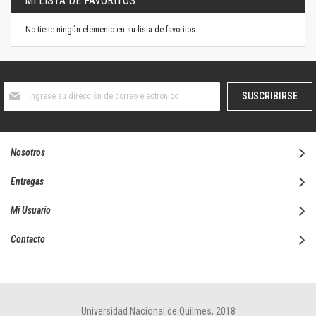
MI LISTA DE FAVORITOS
No tiene ningún elemento en su lista de favoritos.
Suscríbase
SUSCRIBIRSE
al
boletín
informativo:
Nosotros
Entregas
Mi Usuario
Contacto
Universidad Nacional de Quilmes, 2018