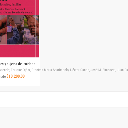
Revista de Ciencias Sociales. Segunda época
Fondo editorial
Biomedicina
Coediciones
Jornadas académicas
La ideología argentina
Libros de arte
Otros títulos
Textos para la enseñanza universitaria
nes y sujetos del cuidado
Intersecciones
ende, Enrique Ojám, Graciela María Scarímbolo, Héctor Ganso, José M. Simonetti, Juan Carlos
Convergencia. Entre memoria y sociedad
$10.200,00
esde
Filosofía y ciencia
Política
Serie Clásica
Serie Contemporánea
Unidad de Publicaciones del Departamento de Ciencia y Tecnología
Colecciones
Universidad Virtual de Quilmes