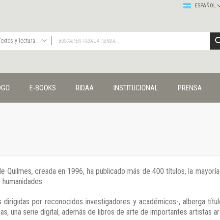
ESPAÑOL
Textos y lecturas en ciencias sociales
TODAS
Publicaciones
OGO
E-BOOKS
RIDAA
INSTITUCIONAL
PRENSA
Editorial
Colecciones
Administración y economía
Coedición UNQ / Clacso
Coedición UNQ / UNC
Comunicación y cultura
Crímenes y violencias
 de Quilmes, creada en 1996, ha publicado más de 400 títulos, la mayor
Cuadernos universitarios
 y humanidades.
Derechos humanos
Ediciones especiales
 dirigidas por reconocidos investigadores y académicos-, alberga títul
Géneros
s, una serie digital, además de libros de arte de importantes artistas ar