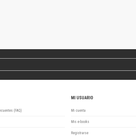
Colecciones
Ideas de Educación Virtual
Unidad de Publicaciones del Departamento de Economía y Administración
Colecciones
Otros títulos
Economía y Gestión
Economía y Sociedad
Series
Investigación
Unidad de Publicaciones del Departamento de Ciencias Sociales
Series
Encuentros
Investigación
MI USUARIO
Tesis Grado
Tesis Posgrado
ecuentes (FAQ)
Mi cuenta
Cursos
Mis e-books
Experiencias
Escuela de Artes
Registrarse