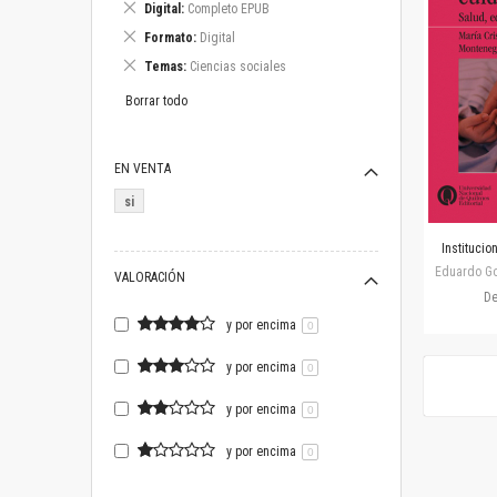
Eliminar
Digital
Completo EPUB
artículo
este
Eliminar
Formato
Digital
artículo
este
Eliminar
Temas
Ciencias sociales
artículo
este
artículo
Borrar todo
EN VENTA
si
Institucio
Eduardo Gos
VALORACIÓN
D
y por encima
0
y por encima
0
y por encima
0
y por encima
0