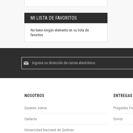
MI LISTA DE FAVORITOS
No tiene ningún elemento en su lista de
favoritos.
Suscríbase
al
boletín
informativo:
NOSOTROS
ENTREGAS
Quienes somos
Preguntas Fr
Contacto
Envios
Universidad Nacional de Quilmes