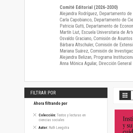
Comité Editorial (2026-2030)
Alejandra Rodríguez
, Departamento de 
Carla Capobianco
, Departamento de Cie
Patricia Gutti
, Departamento de Econom
Martín Liut
, Escuela Universitaria de Art
Osvaldo Graciano
, Comisión de Asunto
Bárbara Altschuler
, Comisión de Extensi
Mariana Suárez
, Comisión de Investigac
Alejandra Belizan, Programa Instituciona
Anna Mónica Aguilar, Dirección General E
FILTRAR POR
V
Gril
c
Ahora filtrando por
Eliminar
Colección
Textos y lecturas en
este
ciencias sociales
artículo
Eliminar
Autor
Ruth Leegstra
este