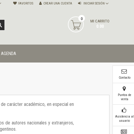
FAVORITOS
CREAR UNA CUENTA
INICIAR SESIÓN
0
MI CARRITO
BUSCAR
0.00
AGENDA
Contacto
Puntos de
venta
ía de carácter académico, en especial en
Asistencia al
usuario
os de autores nacionales y extranjeros,
gentinos.