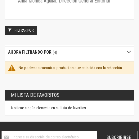
Anna Mónica Aguilar, Dirección General Editorial
FILTRAR POR
AHORA FILTRANDO POR
No podemos encontrar productos que coincida con la selección.
MI LISTA DE FAVORITOS
No tiene ningún elemento en su lista de favoritos.
Suscríbase
SUSCRIBIRSE
al