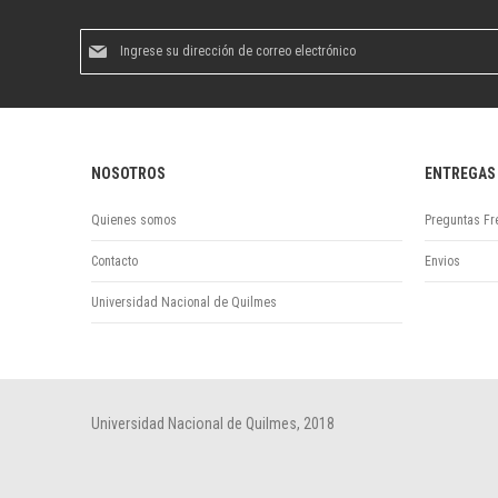
Suscríbase
al
boletín
informativo:
NOSOTROS
ENTREGAS
Quienes somos
Preguntas Fr
Contacto
Envios
Universidad Nacional de Quilmes
Universidad Nacional de Quilmes, 2018