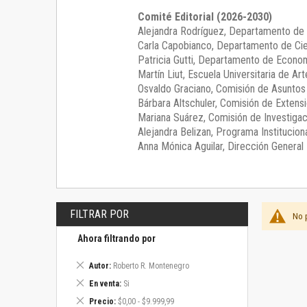
Comité Editorial (2026-2030)
Alejandra Rodríguez
, Departamento de 
Carla Capobianco
, Departamento de Cie
Patricia Gutti
, Departamento de Econom
Martín Liut
, Escuela Universitaria de Art
Osvaldo Graciano
, Comisión de Asunto
Bárbara Altschuler
, Comisión de Extensi
Mariana Suárez
, Comisión de Investigac
Alejandra Belizan, Programa Instituciona
Anna Mónica Aguilar, Dirección General E
FILTRAR POR
No 
Ahora filtrando por
Eliminar
Autor
Roberto R. Montenegro
este
Eliminar
En venta
Si
artículo
este
Eliminar
Precio
$0,00 - $9.999,99
artículo