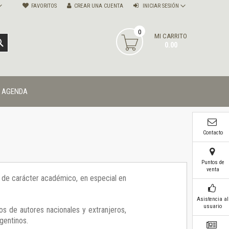
FAVORITOS
CREAR UNA CUENTA
INICIAR SESIÓN
0
MI CARRITO
BUSCAR
0.00
AGENDA
Contacto
Puntos de
venta
ía de carácter académico, en especial en
Asistencia al
usuario
os de autores nacionales y extranjeros,
gentinos.