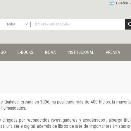
ESPAÑOL
Todas
TODAS
Publicaciones
OGO
E-BOOKS
RIDAA
INSTITUCIONAL
PRENSA
Editorial
Colecciones
Administración y economía
Coedición UNQ / Clacso
Coedición UNQ / UNC
Comunicación y cultura
Crímenes y violencias
 de Quilmes, creada en 1996, ha publicado más de 400 títulos, la mayor
Cuadernos universitarios
 y humanidades.
Derechos humanos
Ediciones especiales
 dirigidas por reconocidos investigadores y académicos-, alberga títul
Géneros
s, una serie digital, además de libros de arte de importantes artistas ar