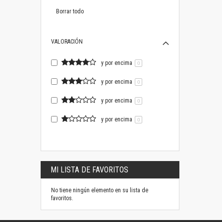
este
artículo
Borrar todo
VALORACIÓN
y por encima
0
y por encima
0
y por encima
0
y por encima
0
MI LISTA DE FAVORITOS
No tiene ningún elemento en su lista de
favoritos.