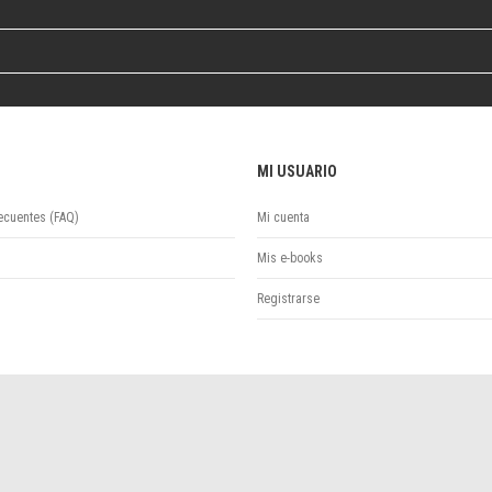
Colecciones
Ideas de Educación Virtual
Unidad de Publicaciones del Departamento de Economía y Administración
Colecciones
Otros títulos
Economía y Gestión
MI USUARIO
Economía y Sociedad
Series
ecuentes (FAQ)
Mi cuenta
Investigación
Unidad de Publicaciones del Departamento de Ciencias Sociales
Mis e-books
Series
Registrarse
Encuentros
Investigación
Tesis Grado
Tesis Posgrado
Cursos
Experiencias
Escuela de Artes