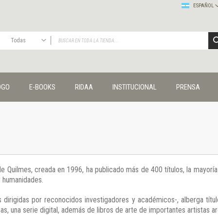
ESPAÑOL
Todas
TODAS
Publicaciones
OGO
E-BOOKS
RIDAA
INSTITUCIONAL
PRENSA
Editorial
Colecciones
Administración y economía
Coedición UNQ / Clacso
Coedición UNQ / UNC
Comunicación y cultura
Crímenes y violencias
 de Quilmes, creada en 1996, ha publicado más de 400 títulos, la mayor
Cuadernos universitarios
 y humanidades.
Derechos humanos
Ediciones especiales
 dirigidas por reconocidos investigadores y académicos-, alberga títul
Géneros
s, una serie digital, además de libros de arte de importantes artistas ar