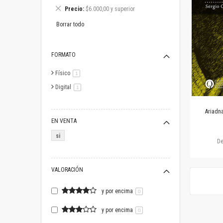
este
Eliminar
Precio
$6.000,00 y superior
artículo
este
artículo
Borrar todo
FORMATO
Físico
artículo
1
Digital
artículo
1
Ariadna
EN VENTA
si
D
VALORACIÓN
y por encima
0
y por encima
0