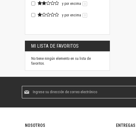
y por encima
0
y por encima
0
MI LISTA DE FAVORITOS
No tiene ningún elemento en su lista de
favoritos.
Suscríbase
al
boletín
informativo:
NOSOTROS
ENTREGAS