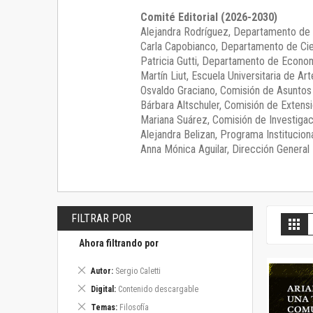
Comité Editorial (2026-2030)
Alejandra Rodríguez
, Departamento de 
Carla Capobianco
, Departamento de Cie
Patricia Gutti
, Departamento de Econom
Martín Liut
, Escuela Universitaria de Art
Osvaldo Graciano
, Comisión de Asunto
Bárbara Altschuler
, Comisión de Extensi
Mariana Suárez
, Comisión de Investigac
Alejandra Belizan, Programa Instituciona
Anna Mónica Aguilar, Dirección General E
FILTRAR POR
V
Gril
c
Ahora filtrando por
Eliminar
Autor
Sergio Caletti
este
Eliminar
Digital
Contenido descargable
artículo
este
Eliminar
Temas
Filosofía
artículo