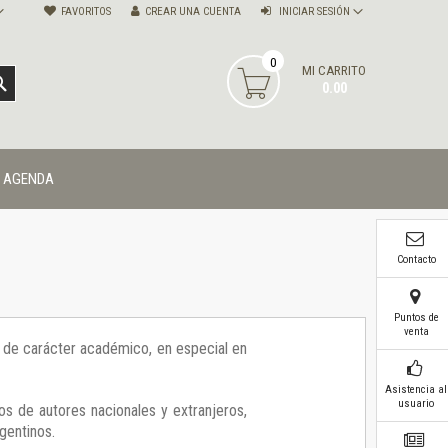
FAVORITOS
CREAR UNA CUENTA
INICIAR SESIÓN
0
MI CARRITO
BUSCAR
0.00
AGENDA
Contacto
Puntos de
venta
ía de carácter académico, en especial en
Asistencia al
usuario
os de autores nacionales y extranjeros,
gentinos.