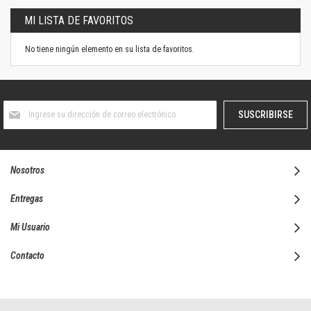
MI LISTA DE FAVORITOS
No tiene ningún elemento en su lista de favoritos.
Suscríbase
SUSCRIBIRSE
al
boletín
informativo:
Nosotros
Entregas
Mi Usuario
Contacto