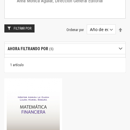
Anna Mónica Aguilar, Dirección General Editorial
FILTRAR POR
Estab
Ordenar por
dire
desc
AHORA FILTRANDO POR
1
artículo