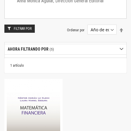
Anna Mónica Aguilar, Dirección General Editorial
FILTRAR POR
Estab
Ordenar por
dire
desc
AHORA FILTRANDO POR
1
artículo