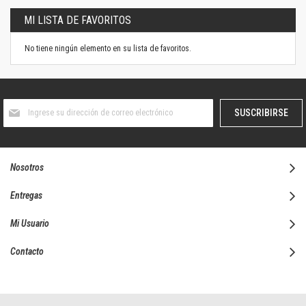
MI LISTA DE FAVORITOS
No tiene ningún elemento en su lista de favoritos.
Suscríbase
SUSCRIBIRSE
al
boletín
informativo:
Nosotros
Entregas
Mi Usuario
Contacto