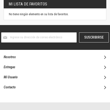
MI LISTA DE FAVORITOS
No tiene ningún elemento en su lista de favoritos.
Suscríbase
SUSCRIBIRSE
al
boletín
informativo:
Nosotros
Entregas
Mi Usuario
Contacto