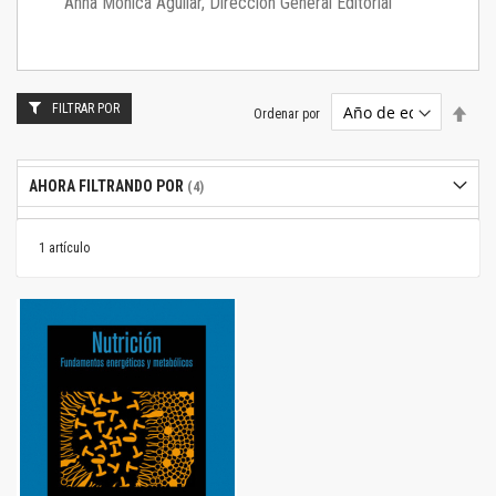
Anna Mónica Aguilar, Dirección General Editorial
FILTRAR POR
Estab
Ordenar por
dire
desc
AHORA FILTRANDO POR
1
artículo