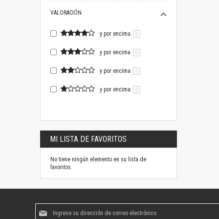
VALORACIÓN
y por encima
0
y por encima
0
y por encima
0
y por encima
0
MI LISTA DE FAVORITOS
No tiene ningún elemento en su lista de
favoritos.
Suscríbase
al