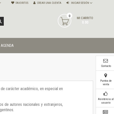
FAVORITOS
CREAR UNA CUENTA
INICIAR SESIÓN
0
MI CARRITO
BUSCAR
0.00
AGENDA
Contacto
Puntos de
venta
ía de carácter académico, en especial en
Asistencia al
usuario
os de autores nacionales y extranjeros,
gentinos.