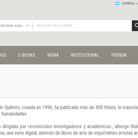
ESPAÑOL
Ediciones especiales
TODAS
Publicaciones
OGO
E-BOOKS
RIDAA
INSTITUCIONAL
PRENSA
Editorial
Colecciones
Administración y economía
Coedición UNQ / Clacso
Coedición UNQ / UNC
Comunicación y cultura
Crímenes y violencias
 de Quilmes, creada en 1996, ha publicado más de 400 títulos, la mayor
Cuadernos universitarios
 y humanidades.
Derechos humanos
Ediciones especiales
 dirigidas por reconocidos investigadores y académicos-, alberga títul
Géneros
s, una serie digital, además de libros de arte de importantes artistas ar