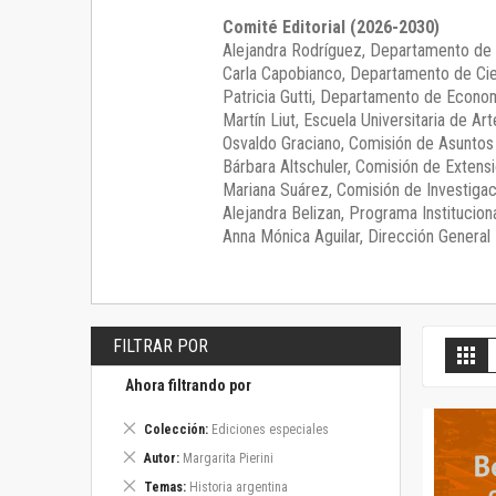
Comité Editorial (2026-2030)
Alejandra Rodríguez
, Departamento de 
Carla Capobianco
, Departamento de Cie
Patricia Gutti
, Departamento de Econom
Martín Liut
, Escuela Universitaria de Art
Osvaldo Graciano
, Comisión de Asunto
Bárbara Altschuler
, Comisión de Extensi
Mariana Suárez
, Comisión de Investigac
Alejandra Belizan, Programa Instituciona
Anna Mónica Aguilar, Dirección General E
FILTRAR POR
V
Gril
c
Ahora filtrando por
Eliminar
Colección
Ediciones especiales
este
Eliminar
Autor
Margarita Pierini
artículo
este
Eliminar
Temas
Historia argentina
artículo