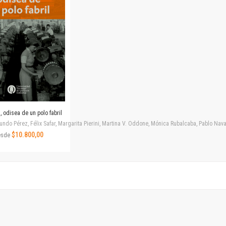
Revista de Ciencias Sociales. Segunda época
Fondo editorial
Biomedicina
Coediciones
Jornadas académicas
La ideología argentina
Libros de arte
Otros títulos
Textos para la enseñanza universitaria
 odisea de un polo fabril
Intersecciones
ndo Pérez, Félix Safar, Margarita Pierini, Martina V. Oddone, Mónica Rubalcaba, Pablo Navar
Convergencia. Entre memoria y sociedad
$10.800,00
esde
Filosofía y ciencia
Política
Serie Clásica
Serie Contemporánea
Unidad de Publicaciones del Departamento de Ciencia y Tecnología
Colecciones
Universidad Virtual de Quilmes