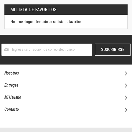
MI LISTA DE FAVORITOS
No tiene ningún elemento en su lista de favoritos.
Suscríbase
SUSCRIBIRSE
al
boletín
informativo:
Nosotros
Entregas
Mi Usuario
Contacto