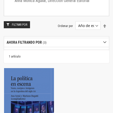
Anna Mónica Aguilar, Dirección General Editorial
FILTRAR POR
Estab
Ordenar por
dire
desc
AHORA FILTRANDO POR
1
artículo